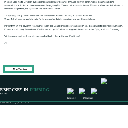
<< News-Übersicht
EISHOCKEY. IN.
DUISBURG.
Seit 1997
Impressum
Datenschutz
© 2026 HEC Duisburg „The Crabs“ e.V.